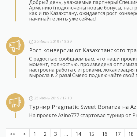
Добрый день, уважаемые партнеры! Спешим
Армению (подключены новые бонусы, настрое
как и по Казахстану, ожидается рост конве
начинайте лить уже сейчас!
26 Июль 2019 / 18:39
Рост конверсии от Казахстанского тр
С радостью сообщаем вам, что наши проек
момент, полностью, произведена оптимиза
настроена работа с игроками, локализация и
выросла в 2 раза! Смело подключайте свой 
25 Июнь 2019 / 17:13
Турнир Pragmatic Sweet Bonanza на Az
На проекте Azino777 стартовал турнир от P
<<
<
1
2
3
…
14
15
16
17
18