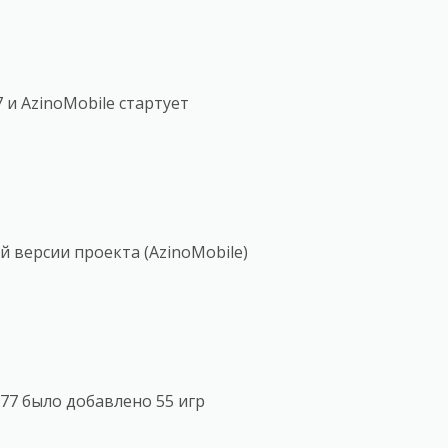
 и AzinoMobile стартует
 версии проекта (AzinoMobile)
77 было добавлено 55 игр