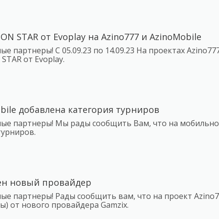
N STAR от Evoplay на Azino777 и AzinoMobile
е партнеры! C 05.09.23 по 14.09.23 На проектах Azino777
STAR от Evoplay.
bile добавлена категория турниров
ые партнеры! Мы рады сообщить Вам, что на мобильной
турниров.
лен новый провайдер
ые партнеры! Рады сообщить вам, что на проект Azino7
ры) от нового провайдера Gamzix.