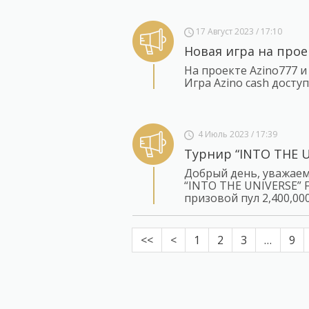
17 Август 2023 / 17:10
Новая игра на проек
На проекте Azino777 и
Игра Azino cash доступ
4 Июль 2023 / 17:39
Турнир “INTO THE UN
Добрый день, уважаемы
“INTO THE UNIVERSE” F
призовой пул 2,400,00
<<
<
1
2
3
…
9