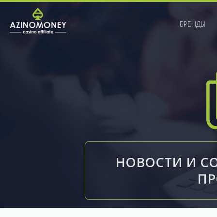
БРЕНДЫ
НОВОСТИ И С
П