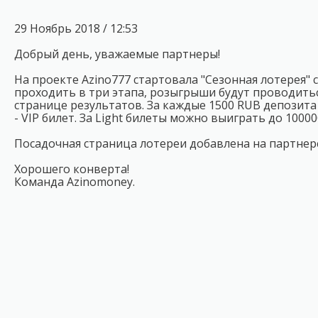
29 Ноябрь 2018 / 12:53
Добрый день, уважаемые партнеры!
На проекте Azino777 стартовала "Сезонная лотерея"
проходить в три этапа, розыгрыши будут проводиться 
странице результатов. За каждые 1500 RUB депозита
- VIP билет. За Light билеты можно выиграть до 1000
Посадочная страница лотереи добавлена на партнер
Хорошего конверта!
Команда Azinomoney.