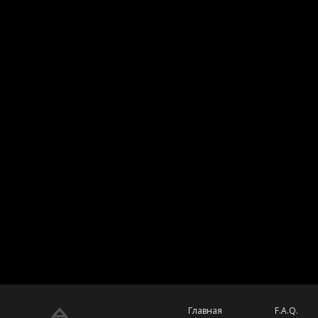
Главная
F.A.Q.